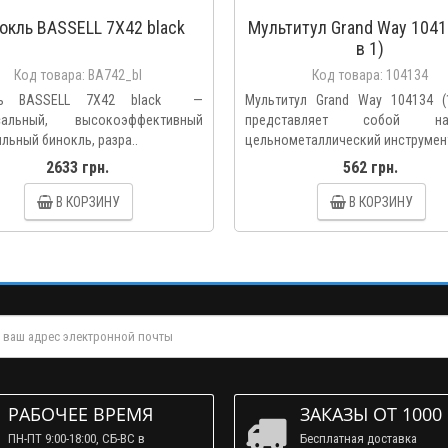
окль BASSELL 7X42 black
Мультитул Grand Way 1041
в 1)
Код товара:
BA742_bl
Код товара:
104134
ль BASSELL 7X42 black —
Мультитул Grand Way 104134 (
сальный, высокоэффективный
представляет собой на
льный бинокль, разра..
цельнометаллический инструмент,
2633 грн.
562 грн.
В КОРЗИНУ
В КОРЗИНУ
РАБОЧЕЕ ВРЕМЯ
ЗАКАЗЫ ОТ 1000
ПН-ПТ 9:00-18:00, СБ-ВС в
Бесплатная доставка