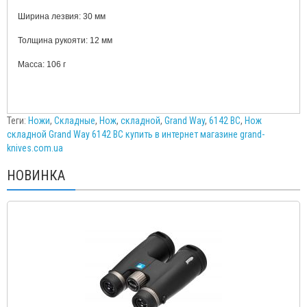
Ширина лезвия:
30
мм
Толщина рукояти:
12
мм
Масса:
106
г
Теги:
Ножи
,
Складные
,
Нож
,
складной
,
Grand Way
,
6142 BC
,
Нож
складной Grand Way 6142 BC купить в интернет магазине grand-
knives.com.ua
НОВИНКА